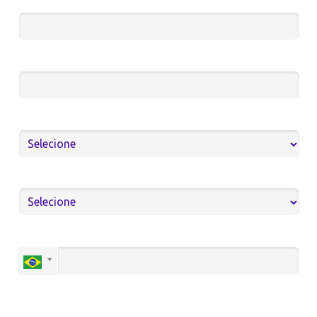
Email*
Cargo*
Qual a área de atuação da empresa?
Número de funcionários da sua empresa:
Celular*
Quais especialidades são atendidas em seu consultório, clínica,
centro médico ou hospital?*