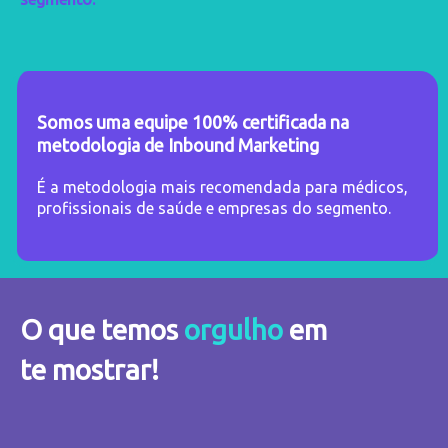
Somos uma equipe 100% certificada na
metodologia de
Inbound Marketing
É a metodologia mais recomendada para médicos,
profissionais de saúde e empresas do segmento.
O que temos
orgulho
em
te mostrar!