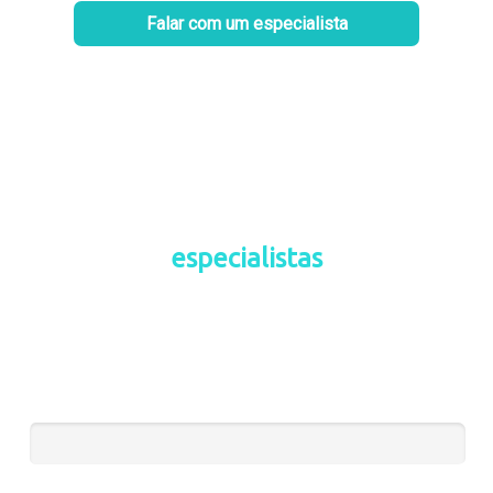
Falar com um especialista
Receba o contato de um de nossos
especialistas
Preencha o formulário para fazer sua clínica crescer e
faturar mais!
Nome*