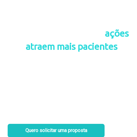
Nos especializamos em
ações
que
atraem mais pacientes
e
consequentemente mais
agendamentos para o seu
consultório.
Comece a atrair novos pacientes diariamente por meio
de ações de marketing comprovadamente eficazes para
o segmento de saúde.
Quero solicitar uma proposta