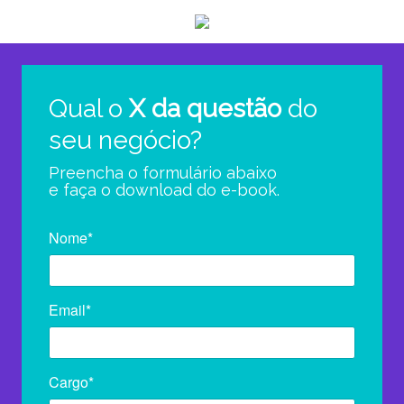
Qual o
X da questão
do
seu negócio?
Preencha o formulário abaixo
e faça o download do e-book.
Nome*
Email*
Cargo*